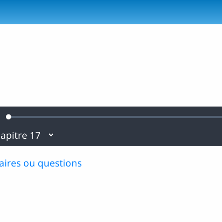
Loaded
:
urdine
0.50%
ires ou questions