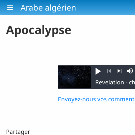
Aller au contenu principal
Arabe algérien
Apocalypse
Jouer
So
Précédent
Suivant
Envoyez-nous vos commenta
Partager